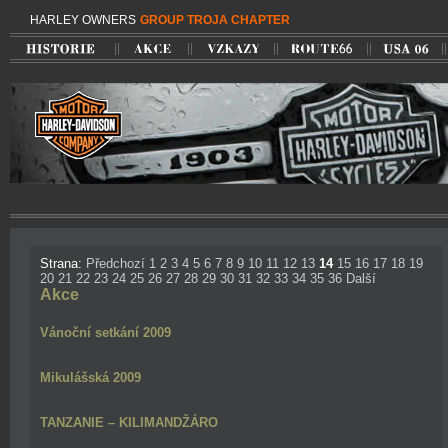
HARLEY OWNERS
GROUP TROJA CHAPTER
Strana:
Předchozí
1
2
3
4
5
6
7
8
9
10
11
12
13
14
15
16
17
18
19
20
21
22
23
24
25
26
27
28
29
30
31
32
33
34
35
36
Další
Akce
Vánoční setkání 2009
Mikulášská 2009
TANZANIE – KILIMANDŽÁRO