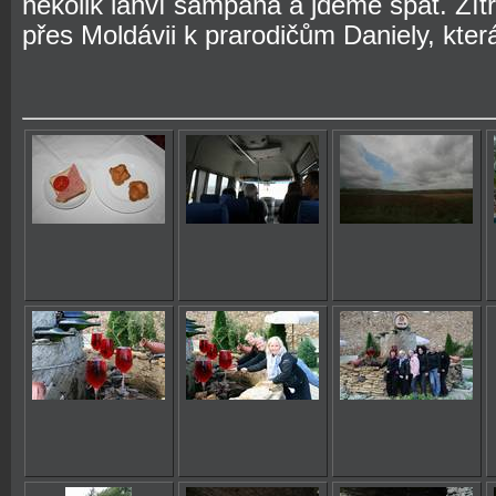
několik lahví šampáňa a jdeme spát. Zí
přes Moldávii k prarodičům Daniely, která