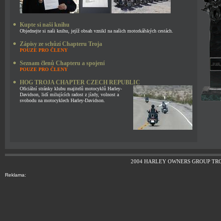
Kupte si naši knihu
Objednejte si naši knihu, jejíž obsah vznikl na našich motorkářských cestách.
Zápisy ze schůzí Chapteru Troja
POUZE PRO ČLENY
Seznam členů Chapteru a spojení
POUZE PRO ČLENY
HOG TROJA CHAPTER CZECH REPUBLIC
Oficiální stránky klubu majitelů motocyklů Harley-
Davidson, lidí milujících radost z jízdy, volnost a
svobodu na motocyklech Harley-Davidson.
2004 HARLEY OWNERS GROUP TR
Reklama: