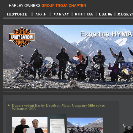
HARLEY OWNERS
GROUP TROJA CHAPTER
TROJA C
Dopis z vedení Harley-Davidson Motor Company Milwaukee,
Wisconsin USA