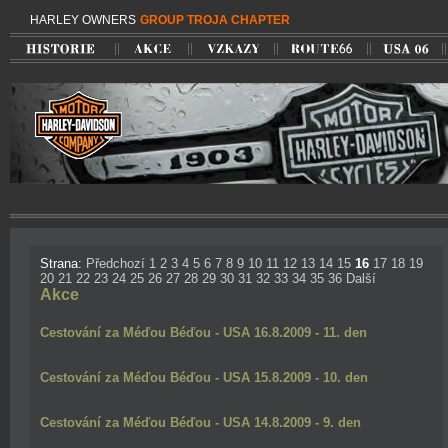
HARLEY OWNERS
GROUP TROJA CHAPTER
Strana:
Předchozí
1
2
3
4
5
6
7
8
9
10
11
12
13
14
15
16
17
18
19
20
21
22
23
24
25
26
27
28
29
30
31
32
33
34
35
36
Další
Akce
Cestování za Méďou Béďou - USA 16.8.2009 - 11. den
Cestování za Méďou Béďou - USA 15.8.2009 - 10. den
Cestování za Méďou Béďou - USA 14.8.2009 - 9. den