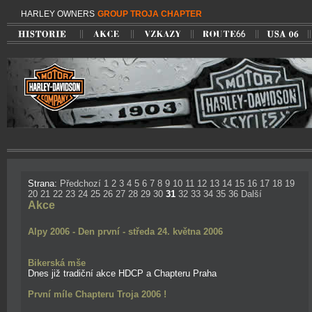
HARLEY OWNERS
GROUP TROJA CHAPTER
Strana:
Předchozí
1
2
3
4
5
6
7
8
9
10
11
12
13
14
15
16
17
18
19
20
21
22
23
24
25
26
27
28
29
30
31
32
33
34
35
36
Další
Akce
Alpy 2006 - Den první - středa 24. května 2006
Bikerská mše
Dnes již tradiční akce HDCP a Chapteru Praha
První míle Chapteru Troja 2006 !